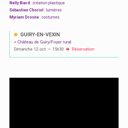
Nelly Biard
: création plastique
Sébastien Choriol
: lumières
Myriam Drosne
: costumes.
GUIRY-EN-VEXIN
> Château de Guiry/Foyer rural
Dimanche 12 oct. — 15h30
Réservation