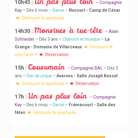
Un pas plus loin
10h45 :
–
Compagnie
Kay
– Dès 6 mois –
Danse
–
Nucourt - Camp de César
Découvrir le spectacle
Monstres à tue-tête
14h30 :
–
Alain
Schneider
– Dès 3 ans –
Chanson et musique
–
La
Grange - Domaine de Villarceaux
Découvrir le
spectacle
–
Réservation
Cousumain
15h :
–
Compagnie BAL
– Dès 3
ans –
Duo de cirque
–
Avernes - Salle Joseph Kessel
Découvrir le spectacle
–
Réservation
Un pas plus loin
17h :
–
Compagnie
Kay
– Dès 6 mois –
Danse
–
Frémécourt - Salle des
fêtes
Découvrir le spectacle