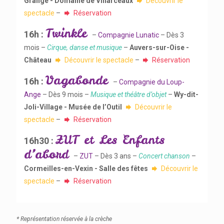
Grange - Domaine de Villarceaux
Découvrir le
spectacle
–
Réservation
Twinkle
16h :
–
Compagnie Lunatic
– Dès 3
mois –
Cirque, danse et musique
–
Auvers-sur-Oise -
Château
Découvrir le spectacle
–
Réservation
Vagabonde
16h :
–
Compagnie du Loup-
Ange
– Dès 9 mois –
Musique et théâtre d’objet
–
Wy-dit-
Joli-Village - Musée de l’Outil
Découvrir le
spectacle
–
Réservation
ZUT et Les Enfants
16h30 :
d’abord
–
ZUT
– Dès 3 ans –
Concert chanson
–
Cormeilles-en-Vexin - Salle des fêtes
Découvrir le
spectacle
–
Réservation
* Représentation réservée à la crèche