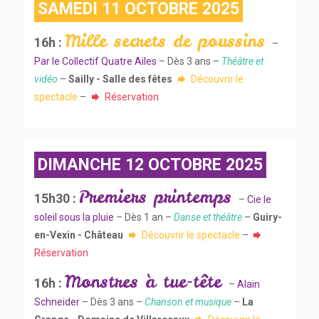
SAMEDI 11 OCTOBRE 2025
Mille secrets de poussins
16h :
–
Par le Collectif Quatre Ailes
– Dès 3 ans –
Théâtre et
vidéo
–
Sailly - Salle des fêtes
Découvrir le
spectacle
–
Réservation
DIMANCHE 12 OCTOBRE 2025
Premiers printemps
15h30 :
–
Cie le
soleil sous la pluie
– Dès 1 an –
Danse et théâtre
–
Guiry-
en-Vexin - Château
Découvrir le spectacle
–
Réservation
Monstres à tue-tête
16h :
–
Alain
Schneider
– Dès 3 ans –
Chanson et musique
–
La