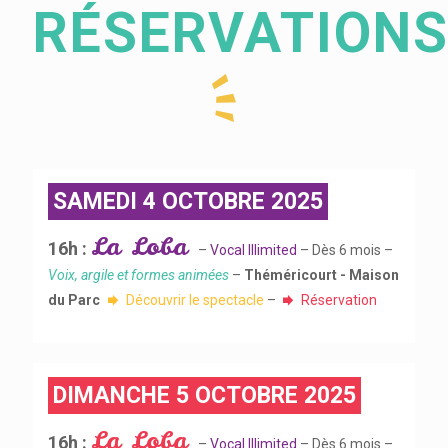
RÉSERVATION
SAMEDI 4 OCTOBRE 2025
La Loba
16h :
–
Vocal IIlimited
– Dès 6 mois –
Voix, argile et formes animées
–
Théméricourt - Maison
du Parc
Découvrir le spectacle
–
Réservation
DIMANCHE 5 OCTOBRE 2025
La Loba
16h :
–
Vocal IIlimited
– Dès 6 mois –