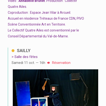
Vidéo :
Annabelle Brunet
. Production : Collectif
Quatre Ailes.
Coproduction : Espace Jean Vilar à Arcueil.
Accueil en résidence Tréteaux de France CDN, PIVO
Scène Conventionnée Art en Territoire.
Le Collectif Quatre Ailes est conventionné par le
Conseil Départemental du Val-de-Marne.
SAILLY
> Salle des fêtes
Samedi 11 oct. — 16h
Réservation