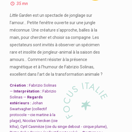
35 mn
Little Garden
est un spectacle de jonglage sur
l’amour… Petite fenêtre ouverte sur une jungle
méconnue. Une créature s’approche, balles à la
main, pour chercher et choisir sa compagne. Les
spectateurs sont invités à observer un spécimen
rare et insolite de jongleur-animal à la saison des
amours... Comment résister à la présence
magnétique et à l’humour de Fabrizio Solinas,
excellent dans l’art de la transformation animale ?
Création :
Fabrizio Solinas
—
Interprétation :
Fabrizio
Solinas —
Regards
extérieurs :
Johan
Swartvagher (collectif
protocole –cie martine à la
plage), Nicolas Vercken (cie
ktha), Cyril Casmèze (cie du singe debout - cirque plume),