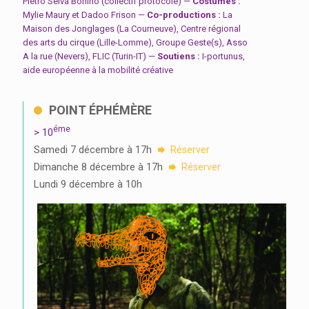
Pietro Selva Bonino (collectif protocole) —
Costumes :
Mylie Maury et Dadoo Frison —
Co-productions :
La
Maison des Jonglages (La Courneuve), Centre régional
des arts du cirque (Lille-Lomme), Groupe Geste(s), Asso
A la rue (Nevers), FLIC (Turin-IT) —
Soutiens :
I-portunus,
aide européenne à la mobilité créative
POINT ÉPHÉMÈRE
éme
> 10
Samedi 7 décembre à 17h
Réserver
Dimanche 8 décembre à 17h
Réserver
Lundi 9 décembre à 10h